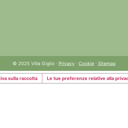
© 2025 Villa Giglio ·
Privacy
·
Cookie
·
Sitemap
iva sulla raccolta
Le tue preferenze relative alla priva